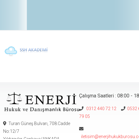
Çalışma Saatleri : 08:00 - 1
0312 440 72 12
0532 
79 05
Turan Güneş Bulvarı, 708.Cadde
No:12/7
iletisim@enerjihukukburosu.