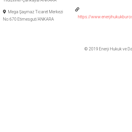
Yıldızevler-Çankaya/ANKARA
Mega Şaşmaz Ticaret Merkezi
https://www.enerjihukukbur
No:670 Etimesgut/ANKARA
© 2019 Enerji Hukuk ve Da