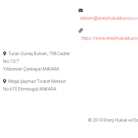
iletisim@enerjihukukburosu.
https://www.enerjihukukbur
Turan Güneş Bulvarı, 708.Cadde
No:12/7
Yıldızevler-Çankaya/ANKARA
Mega Şaşmaz Ticaret Merkezi
No:670 Etimesgut/ANKARA
© 2019 Enerji Hukuk ve Da