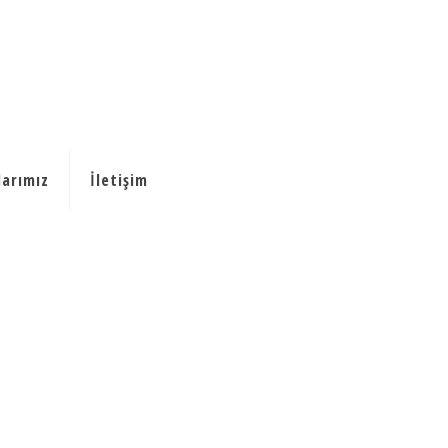
larımız
İletişim
las-hukuku1
Anasayfa
Anasayfa
icra-ve-iflas-hukuku1