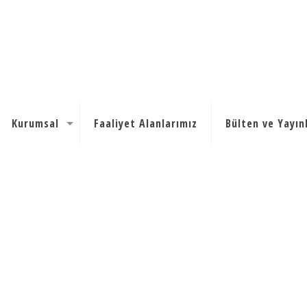
Kurumsal
Faaliyet Alanlarımız
Bülten ve Yayın
icra-ve-if