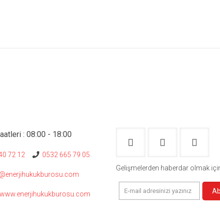
atleri : 08:00 - 18:00
0 72 12
0532 665 79 05
Gelişmelerden haberdar olmak içi
m@enerjihukukburosu.com
/www.enerjihukukburosu.com