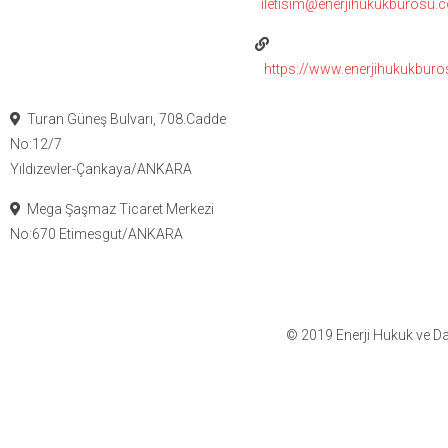
iletisim@enerjihukukburosu.
https://www.enerjihukukbur
Turan Güneş Bulvarı, 708.Cadde
No:12/7
Yıldızevler-Çankaya/ANKARA
Mega Şaşmaz Ticaret Merkezi
No:670 Etimesgut/ANKARA
© 2019 Enerji Hukuk ve Da