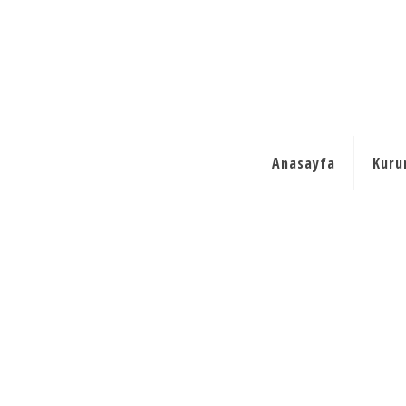
Anasayfa
Kuru
builder2-p