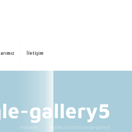
larımız
İletişim
gle-gallery5
Anasayfa
builder2-portfolio-single-gallery5