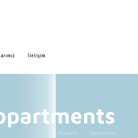
larımız
İletişim
ppartments
Anasayfa
Appartments