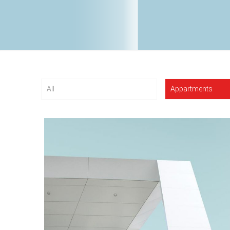
All
Appartments