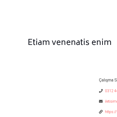
Etiam venenatis enim
Çalışma Sa
0312 44
iletisi
https:/