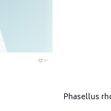
69
Phasellus r