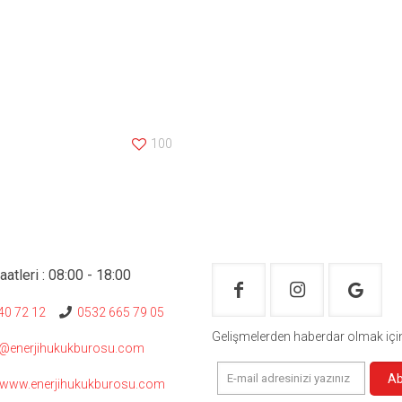
100
atleri : 08:00 - 18:00
0 72 12
0532 665 79 05
Gelişmelerden haberdar olmak içi
m@enerjihukukburosu.com
/www.enerjihukukburosu.com